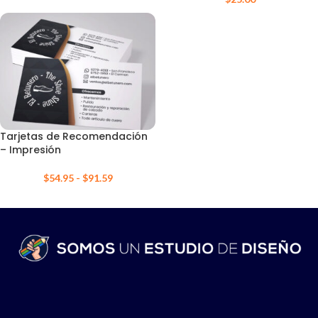
Tarjetas de Recomendación
– Impresión
$
54.95
-
$
91.59