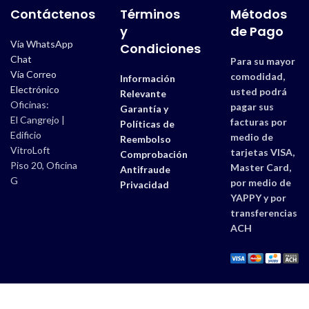
Contáctenos
Términos
Métodos
y
de Pago
Vía WhatsApp
Condiciones
Chat
Para su mayor
Vía Correo
comodidad,
Información
Electrónico
usted podrá
Relevante
Oficinas:
pagar sus
Garantía y
El Cangrejo |
facturas por
Políticas de
Edificio
medio de
Reembolso
VitroLoft
tarjetas VISA,
Comprobación
Piso 20, Oficina
Master Card,
Antifraude
G
por medio de
Privacidad
YAPPY y por
transferencias
ACH
Estudios 507 |
Derechos Reservados