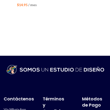
$
14.95
/ mes
Contáctenos
Términos
Métodos
y
de Pago
Vía WhatsApp