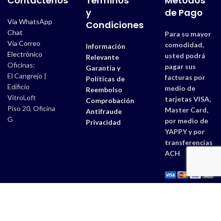
Contáctenos
Términos
Métodos
y
de Pago
Vía WhatsApp
Condiciones
Chat
Para su mayor
Vía Correo
comodidad,
Información
Electrónico
usted podrá
Relevante
Oficinas:
pagar sus
Garantía y
El Cangrejo |
facturas por
Políticas de
Edificio
medio de
Reembolso
VitroLoft
tarjetas VISA,
Comprobación
Piso 20, Oficina
Master Card,
Antifraude
G
por medio de
Privacidad
YAPPY y por
transferencias
ACH
Estudios 507 |
Derechos Reservados