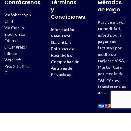
Contáctenos
Términos
Métodos
y
de Pago
Vía WhatsApp
Condiciones
Chat
Para su mayor
Vía Correo
comodidad,
Información
Electrónico
usted podrá
Relevante
Oficinas:
pagar sus
Garantía y
El Cangrejo |
facturas por
Políticas de
Edificio
medio de
Reembolso
VitroLoft
tarjetas VISA,
Comprobación
Piso 20, Oficina
Master Card,
Antifraude
G
por medio de
Privacidad
YAPPY y por
transferencias
ACH
Estudios 507 |
Derechos Reservados