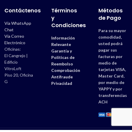
Contáctenos
Términos
Métodos
y
de Pago
Vía WhatsApp
Condiciones
Chat
Para su mayor
Vía Correo
comodidad,
Información
Electrónico
usted podrá
Relevante
Oficinas:
pagar sus
Garantía y
El Cangrejo |
facturas por
Políticas de
Edificio
medio de
Reembolso
VitroLoft
tarjetas VISA,
Comprobación
Piso 20, Oficina
Master Card,
Antifraude
G
por medio de
Privacidad
YAPPY y por
transferencias
ACH
Estudios 507 |
Derechos Reservados