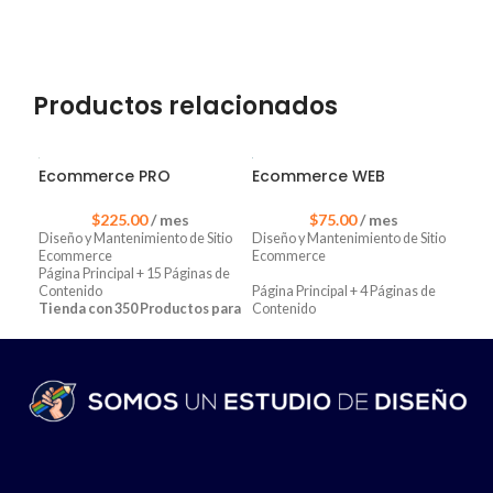
Productos relacionados
Ecommerce PRO
Ecommerce WEB
$
225.00
/ mes
$
75.00
/ mes
Diseño y Mantenimiento de Sitio
Diseño y Mantenimiento de Sitio
Ecommerce
Ecommerce
Página Principal + 15 Páginas de
Contenido
Página Principal + 4 Páginas de
Tienda con 350 Productos para
Contenido
venta
Tienda con 50 Productos para
*Recomendado para Sitios Grandes con
venta
Venta en Línea
*Recomendado para Sitios
Emprendedores con Venta en Línea