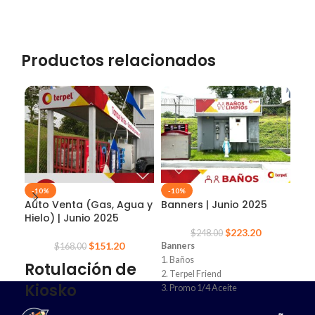
Productos relacionados
-10%
-10%
-1
Auto Venta (Gas, Agua y
Banners | Junio 2025
Ban
Hielo) | Junio 2025
20
$
223.20
$
248.00
$
151.20
Banners
$
168.00
Dis
1. Baños
Rotulación de
Los 
2. Terpel Friend
Kiosko
- Ta
3. Promo 1/4 Aceite
- Ba
4. Promo 5 Galones