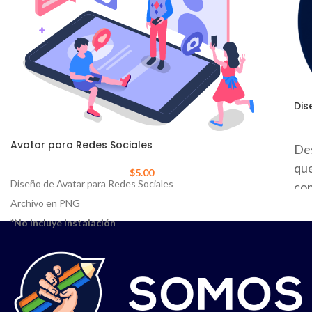
Dis
Avatar para Redes Sociales
De
que
$
5.00
Diseño de Avatar para Redes Sociales
con
Archivo en PNG
fre
*No Incluye Instalación
Deb
ada
con
mu