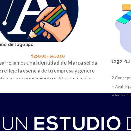
eño de Logotipo
$
250.00
-
$
650.00
Logo PLU
sarrollamos una
Identidad de Marca
sólida
 refleje la esencia de tu empresa y genere
fianza, reconocimiento y diferenciación
2 Concept
nte a la competencia.
+ Avatar 
+ Firma Dig
es elegir las "Opciones de Diseño" que mejor se
Archivo e
pte a tus necesidades y presupuesto. Si deseas
ocer nuestro estilo de Diseño, puedes
ver
Tiempo de
estras
de trabajos realizados.