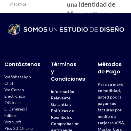
una
Identidad de
mecanica
+ Fi
Marca
sólida que
+ Ta
refleje la esencia
+ Ma
Arch
de tu empresa y
Tie
genere confianza,
reconocimiento y
diferenciación
Contáctenos
Términos
Métodos
frente a la
y
de Pago
Vía WhatsApp
Condiciones
competencia.
Chat
Para su mayor
Vía Correo
comodidad,
Información
Debes elegir las
Electrónico
usted podrá
Relevante
"Opciones de Diseño"
Oficinas:
pagar sus
Garantía y
El Cangrejo |
facturas por
que mejor se adapte a
Políticas de
Edificio
medio de
Reembolso
tus necesidades y
VitroLoft
tarjetas VISA,
Comprobación
presupuesto. Si deseas
Piso 20, Oficina
Master Card,
Antifraude