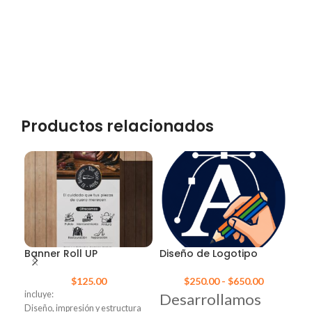
Productos relacionados
Lo
Banner Roll UP
Diseño de Logotipo
$
125.00
$
250.00
-
$
650.00
3 Co
incluye:
Desarrollamos
Diseño, impresión y estructura
+ Av