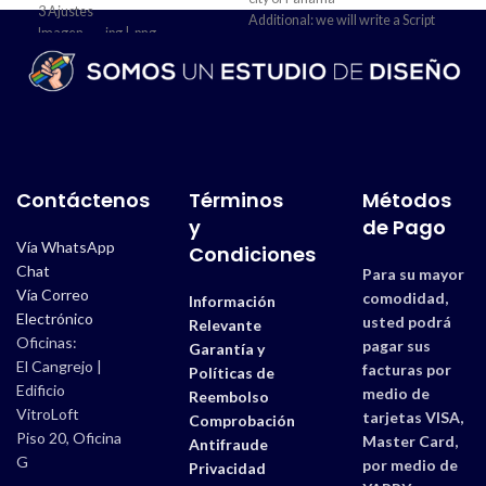
3 Ajustes
– Ac
Additional: we will write a Script
Imagen → .jpg | .png
Rem
about the route and about the
Tiempo de Entrega → 1 Día
– So
videos explaining the trajectory
Wha
and the key points to highlight of
*Si s
each video.
progr
- Voice Over Insertion Service
and Audio Mixing
Adic
Creation of Voice Over through
- Di
Contáctenos
Términos
Métodos
an Artificial Intelligence system,
Incl
y
de Pago
to which the Script will be added
sele
Vía WhatsApp
and the system will generate a
Condiciones
slic
computer-generated voice
Chat
secu
Para su mayor
Vía Correo
- In
comodidad,
Información
Moni
Electrónico
usted podrá
Relevante
Sopo
Oficinas:
pagar sus
Garantía y
El Cangrejo |
facturas por
Políticas de
Edificio
medio de
Reembolso
VitroLoft
tarjetas VISA,
Comprobación
Piso 20, Oficina
Master Card,
Antifraude
G
por medio de
Privacidad