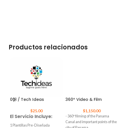
Productos relacionados
Can
001 / Tech Ideas
360º Video & Film
Tie
$
25.00
$
1,150.00
El Servicio Incluye:
- 360º filming of the Panama
– Ca
Canal and important points of the
1 Plantillas Pre-Diseñada
– Co
city of Panama