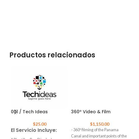
Productos relacionados
001 / Tech Ideas
360º Video & Film
Can
Tie
$
25.00
$
1,150.00
El Servicio Incluye:
- 360º filming of the Panama
– Ca
Canal and important points of the