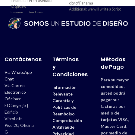
1 Plantillas Pre-Diseñada
– Co
city of Panama
3 Ajustes
– Ac
Additional: we will write a Script
Imagen → .jpg | .png
Rem
about the route and about the
Tiempo de Entrega → 1 Día
– So
videos explaining the trajectory
Wha
and the key points to highlight of
each video.
*Si s
progr
- Voice Over Insertion Service
and Audio Mixing
Adic
Creation of Voice Over through
- Di
Contáctenos
Términos
Métodos
an Artificial Intelligence system,
Incl
y
de Pago
to which the Script will be added
sele
Vía WhatsApp
and the system will generate a
Condiciones
slic
computer-generated voice
Chat
Para su mayor
secu
Vía Correo
comodidad,
Información
- In
Electrónico
usted podrá
Moni
Relevante
Oficinas:
Sopo
pagar sus
Garantía y
El Cangrejo |
facturas por
Políticas de
Edificio
medio de
Reembolso
VitroLoft
tarjetas VISA,
Comprobación
Piso 20, Oficina
Master Card,
Antifraude
G
por medio de
Privacidad